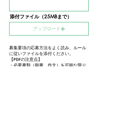
添付ファイル（25MBまで）
アップロード
募集要項の応募方法をよく読み、ルール
に従いファイルを添付ください。
【PDFの注意点】
・必要書類（願書、作文）を可能な限り
１つのPDFにまとめ、タイトルの冒頭に
氏名を記載ください。
例 「田中花子 奨学金応募資料」
・PDFが複数になる場合にも、タイトル
の冒頭は必ず氏名を記載ください。
・モノクロで構いません
プライバシーポリシーに同意する
プライバシーポリシーはこちら
送信する