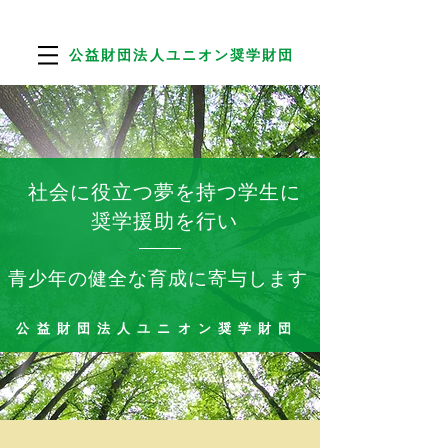
公益財団​法人ユニオン奨学財団
​社会に役立つ夢を持つ学生に
奨学援助を行い
​青少年の健全な育成に寄与します
公益財団法人ユニオン奨学財団